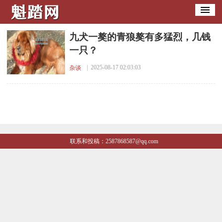
​九犬一獒的青狼獒有多猛烈，几钱
一只？
| 2025-08-17 02:03:03
杂谈
联系和投稿：2587868587@qq.com