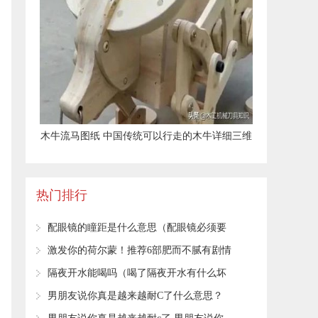
​木牛流马图纸 中国传统可以行走的木牛详细三维
结构图
热门排行
​配眼镜的瞳距是什么意思（配眼镜必须要
测量瞳距吗）
​激发你的荷尔蒙！推荐6部肥而不腻有剧情
有肉的古言小说
​隔夜开水能喝吗（喝了隔夜开水有什么坏
处）
​男朋友说你真是越来越耐C了什么意思？