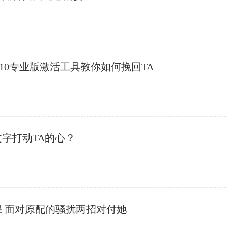
n10专业版激活工具教你如何挽回TA
文字打动TA的心？
保 面对原配的骚扰两招对付她