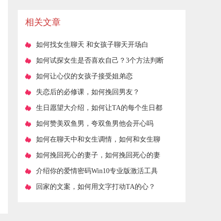
过？网友：原来真名是这个
相关文章
​如何找女生聊天 和女孩子聊天开场白
​如何试探女生是否喜欢自己？3个方法判断
​如何让心仪的女孩子接受姐弟恋
​失恋后的必修课，如何挽回男友？
​生日愿望大介绍，如何让TA的每个生日都
成为难忘回忆？
​如何赞美双鱼男，夸双鱼男他会开心吗
​如何在聊天中和女生调情，如何和女生聊
天有情绪波动
​如何挽回死心的妻子，如何挽回死心的妻
子？
​介绍你的爱情密码Win10专业版激活工具
教你如何挽回TA
​回家的文案，如何用文字打动TA的心？