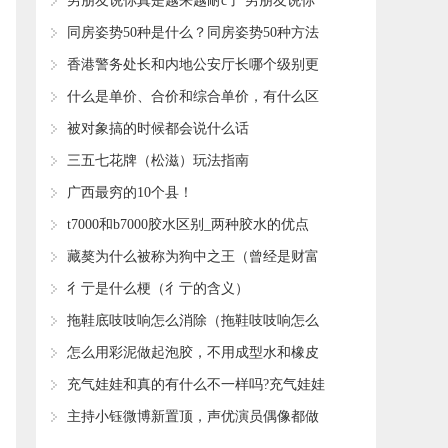
​男朋友说你真是越来越耐c了 男朋友说你
真是越来越耐c了为什么
​同房姿势50种是什么？同房姿势50种方法
​香港警务处长和内地公安厅长哪个级别更
高？
​什么是单价、合价和综合单价，有什么区
别？看完你就明白了
​被对象搞的时候都会说什么话
​三五七花牌（松滋）玩法指南
​广西最穷的10个县！
​t7000和b7000胶水区别_两种胶水的优点
​藏獒为什么被称为狗中之王（曾经是财富
和身份的象征）
​彳亍是什么梗（彳亍的含义）
​拖鞋底吱吱响怎么消除（拖鞋吱吱响怎么
处理）
​怎么用彩泥做起泡胶，不用成型水和橡皮
泥 做起泡胶？
​充气娃娃和真的有什么不一样吗?充气娃娃
和真人感觉一样吗
​主持小钰微博新置顶，声优演员偶像都做