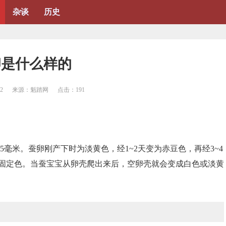
杂谈
历史
卵是什么样的
42
来源：魁踏网
点击：
191
5毫米。蚕卵刚产下时为淡黄色，经1~2天变为赤豆色，再经3~4
固定色。当蚕宝宝从卵壳爬出来后，空卵壳就会变成白色或淡黄