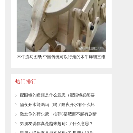
​木牛流马图纸 中国传统可以行走的木牛详细三维
结构图
热门排行
​配眼镜的瞳距是什么意思（配眼镜必须要
测量瞳距吗）
​隔夜开水能喝吗（喝了隔夜开水有什么坏
处）
​激发你的荷尔蒙！推荐6部肥而不腻有剧情
有肉的古言小说
​男朋友说你真是越来越耐C了什么意思？