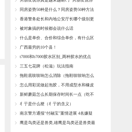
​男朋友说你真是越来越耐c了 男朋友说你
真是越来越耐c了为什么
​同房姿势50种是什么？同房姿势50种方法
​香港警务处长和内地公安厅长哪个级别更
高？
​被对象搞的时候都会说什么话
​什么是单价、合价和综合单价，有什么区
别？看完你就明白了
​广西最穷的10个县！
​t7000和b7000胶水区别_两种胶水的优点
​三五七花牌（松滋）玩法指南
​拖鞋底吱吱响怎么消除（拖鞋吱吱响怎么
处理）
​怎么用彩泥做起泡胶，不用成型水和橡皮
泥 做起泡胶？
​新鲜蘑菇怎么长期保存时间长一点（吃不
完新鲜蘑菇储存方法）
​彳亍是什么梗（彳亍的含义）
​南京警方通报“付融宝”案情进展 4名嫌疑
人被移送检察院审查起诉
​鹰是鸟类还是兽类,雄鹰是鸟类还是兽类最