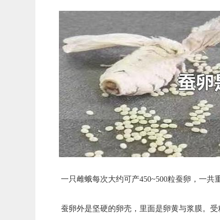
一只雌蛾每次大约可产450~500粒蚕卵，一共
蚕卵外是坚硬的卵壳，里面是卵黄与浆膜。受