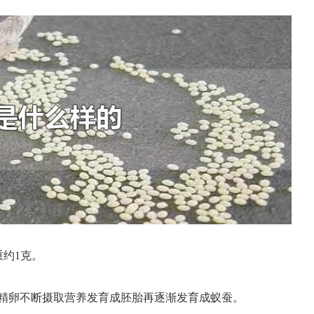
重约1克。
精卵不断摄取营养发育成胚胎再逐渐发育成蚁蚕。