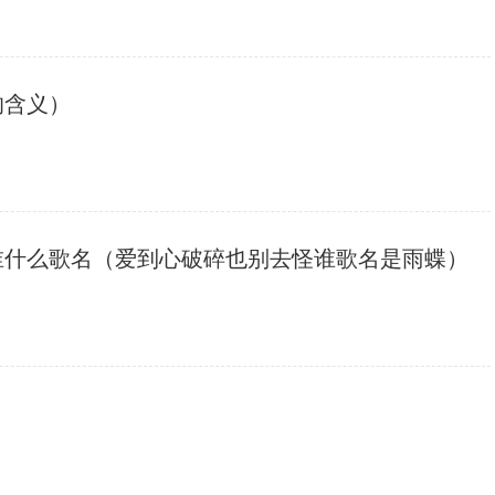
的含义）
谁什么歌名（爱到心破碎也别去怪谁歌名是雨蝶）