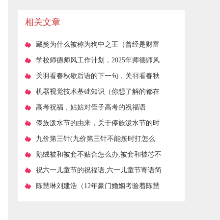
佳答案
相关文章
​藏獒为什么被称为狗中之王（曾经是财富
和身份的象征）
​学校师德师风工作计划，2025年师德师风
建设方案
​关羽看春秋歇后语的下一句，关羽看春秋
下一句
​机器视觉技术基础知识（你想了解的都在
这里）
​高考祝福，姑姑对侄子高考的祝福语
​傣族泼水节的由来，关于傣族泼水节的时
间和由来？
​九价第三针(九价第三针不能按时打怎么
办)
​鹅绒被和被套不贴合怎么办,被套和被芯不
贴的原因是什么呢
​祝六一儿童节的祝福语,六一儿童节寄语简
短
​陈慧琳刘建浩（12年豪门婚姻考验着陈慧
琳）