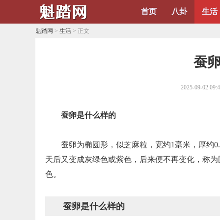
首页
八卦
生活
魁踏网
>
生活
> 正文
​蚕
2025-09-02 09:
蚕卵是什么样的
蚕卵为椭圆形，似芝麻粒，宽约1毫米，厚约0.
天后又变成灰绿色或紫色，后来便不再变化，称为
色。
蚕卵是什么样的