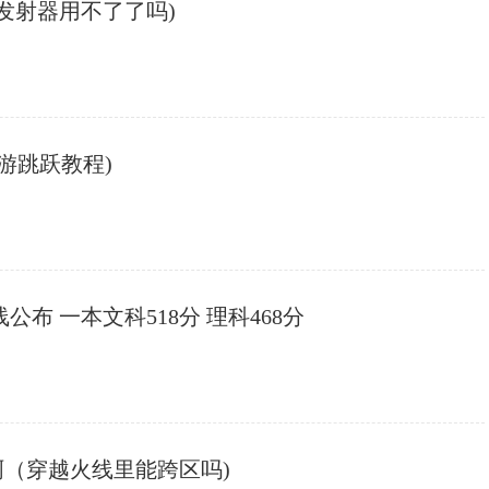
c发射器用不了了吗)
端游跳跃教程)
线公布 一本文科518分 理科468分
啊（穿越火线里能跨区吗)