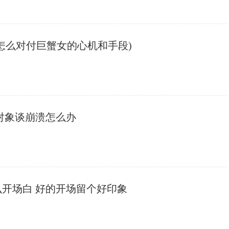
(怎么对付巨蟹女的心机和手段)
亲对象谈崩溃怎么办
么开场白 好的开场留个好印象