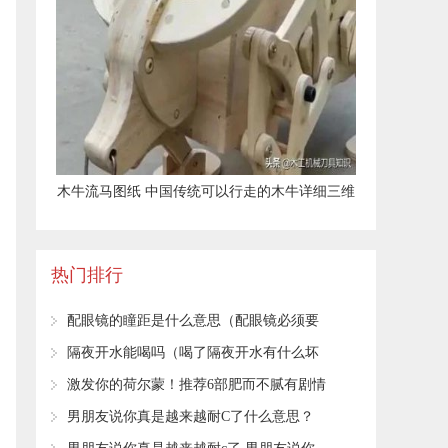
​木牛流马图纸 中国传统可以行走的木牛详细三维
结构图
热门排行
​配眼镜的瞳距是什么意思（配眼镜必须要
测量瞳距吗）
​隔夜开水能喝吗（喝了隔夜开水有什么坏
处）
​激发你的荷尔蒙！推荐6部肥而不腻有剧情
有肉的古言小说
​男朋友说你真是越来越耐C了什么意思？