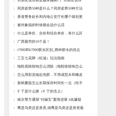
​男朋友说你真是越来越耐c了 男朋友说你
真是越来越耐c了为什么
​同房姿势50种是什么？同房姿势50种方法
​香港警务处长和内地公安厅长哪个级别更
高？
​被对象搞的时候都会说什么话
​什么是单价、合价和综合单价，有什么区
别？看完你就明白了
​广西最穷的10个县！
​t7000和b7000胶水区别_两种胶水的优点
​三五七花牌（松滋）玩法指南
​拖鞋底吱吱响怎么消除（拖鞋吱吱响怎么
处理）
​怎么用彩泥做起泡胶，不用成型水和橡皮
泥 做起泡胶？
​新鲜蘑菇怎么长期保存时间长一点（吃不
完新鲜蘑菇储存方法）
​彳亍是什么梗（彳亍的含义）
​南京警方通报“付融宝”案情进展 4名嫌疑
人被移送检察院审查起诉
​鹰是鸟类还是兽类,雄鹰是鸟类还是兽类最