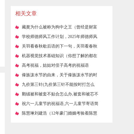
佳答案
相关文章
​藏獒为什么被称为狗中之王（曾经是财富
和身份的象征）
​学校师德师风工作计划，2025年师德师风
建设方案
​关羽看春秋歇后语的下一句，关羽看春秋
下一句
​机器视觉技术基础知识（你想了解的都在
这里）
​高考祝福，姑姑对侄子高考的祝福语
​傣族泼水节的由来，关于傣族泼水节的时
间和由来？
​九价第三针(九价第三针不能按时打怎么
办)
​鹅绒被和被套不贴合怎么办,被套和被芯不
贴的原因是什么呢
​祝六一儿童节的祝福语,六一儿童节寄语简
短
​陈慧琳刘建浩（12年豪门婚姻考验着陈慧
琳）