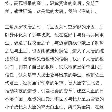
将，高冠博带的高士，温婉贤淑的皇后，父慈子
孝，盛世延绵，这是我的大唐，我的《唐砖》。
主角身穿初唐之时，而且因为时空穿越的原因，所
以身体化为了少年状态。他在荒野中与群马共同求
生，偶遇了程咬金之子，与边塞前线中献上了制盐
之法与土豆，也因此被册封爵位，进入了大唐的统
治阶级。接着他凭借祖传的信物，找到了大唐的祖
宗们，拥有了自己的根脚，彻底地被皇帝李世民所
信任，认为是奇人隐士教导出来的学生。他辅佐三
代君王，经历庙宇朝堂的争锋，替大唐南征北战，
推动科技的进步，引发社会的变革，建立真正的日
不落帝国，逐步的由受到李世民与长孙皇后管教的
小子成长为大唐的擎天白玉柱、架海紫金梁。在这