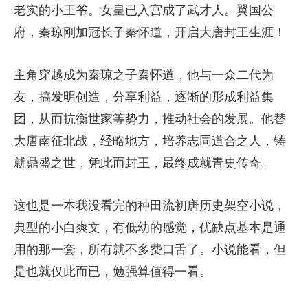
老实的小王爷。女皇已入宫成了武才人。翼国公
府，秦琼刚加冠长子秦怀道，开启大唐封王生涯！
主角穿越成为秦琼之子秦怀道，他与一众二代为
友，搞发明创造，分享利益，逐渐的形成利益集
团，从而抗衡世家等势力，推动社会的发展。他替
大唐南征北战，经略地方，培养志同道合之人，铸
就鼎盛之世，凭此而封王，最终成就青史传奇。
这也是一本我没看完的种田流初唐历史架空小说，
典型的小白爽文，有低幼的感觉，优缺点基本是通
用的那一套，所有就不多费口舌了。小说能看，但
是也就仅此而已，勉强算值得一看。