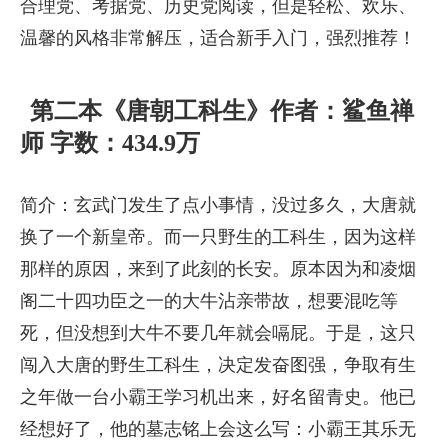
合理党、考据党、历史党阅读，但是轻松、欢乐、
温馨的风格非常解压，适合新手入门，强烈推荐！
第二本《唐朝工科生》作者：鲨鱼禅
师 字数：434.9万
简介：玄武门发生了点小事情，没过多久，大唐就
换了一个新皇帝。而一只野生的工科生，因为这样
那样的原因，来到了此刻的长安。原本因为和凌烟
阁二十四功臣之一的大牛沾亲带故，想要混吃等
死，但没想到大牛不要几年就会嗝屁。于是，这只
闯入大唐的野生工科生，决定发奋图强，争取有生
之年做一台小霸王学习机出来，好名留青史。他已
经想好了，他的墓志铭上会这么写：小霸王其乐无