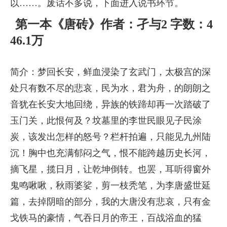
以……。废话不多说，下面进入说书环节。
第一本《唐砖》作者：孑与2 字数：4
46.1万
简介：梦回长安，鲜血浸染了玄武门，太极宫的深
处只有数不尽的悲哀，民为水，君为舟，的朗朗之
音犹在长安大地回绕，异族的铁蹄却再一次踏破了
玉门关，此恨何及？坟墓里的李世民眼见子民涂
炭，该发出怎样的怒号？栏杆拍遍，只能见九州陆
沉！胸中也充满郁闷之气，恨不能跨越历史长河，
摘飞星，揽日月，让乾坤倒转。也罢，耳听得窗外
鬼鸣啾啾，秋雨婆娑，剪一枝秃笔，为李唐盛世延
篇，去掉阴暗的部分，我的大唐没有悲哀，只有金
戈铁马的豪情，气吞日月的帝王，百战浴血的猛